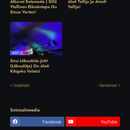
Alkavat Satamasta | Sillä
Alati Tellija Ja Ainult
Ylellinen Elämäntapa On
Tellija!
Sinua Varten!
JEEP
Sinu Lõbusõidu Juht
(Lõbusõitja) On Alati
Kõigeks Valmis!
Uuemad
Vanemad
Sotsiaalmeedia
Facebook
YouTube