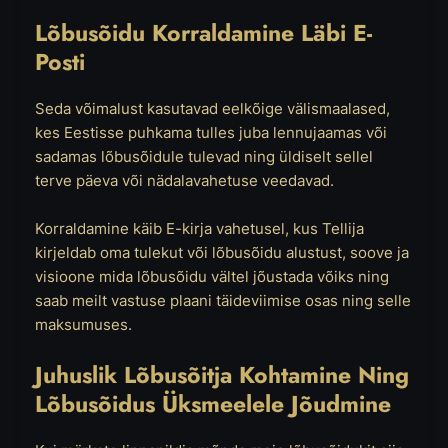
Lõbusõidu Korraldamine Läbi E-
Posti
Seda võimalust kasutavad eelkõige välismaalased,
kes Eestisse puhkama tulles juba lennujaamas või
sadamas lõbusõidule tulevad ning üldiselt sellel
terve päeva või nädalavahetuse veedavad.
Korraldamine käib E-kirja vahetusel, kus Tellija
kirjeldab oma tulekut või lõbusõidu alustust, soove ja
visioone mida lõbusõidu vältel jõustada võiks ning
saab meilt vastuse plaani täideviimise osas ning selle
maksumuses.
Juhuslik Lõbusõitja Kohtamine Ning
Lõbusõidus Üksmeelele Jõudmine