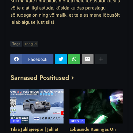
Kui märkate linnapildis mõnda meie lõbusõidukit siis
võite alati ligi astuda, küsida kuidas parasjagu
sõitudega on ning võimalik, et teie esimene lõbusõit
leiab alguse just siis!
Tags
reeglid
Facebook
Sarnased Postitused
JEEP
REEGLID
Tilaa Juhlajeeppi | Juhlat
Lõbusõidu Kuningas On