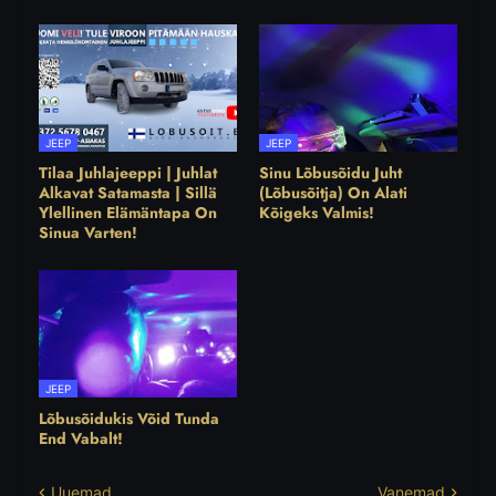
JEEP
JEEP
Tilaa Juhlajeeppi | Juhlat
Sinu Lõbusõidu Juht
Alkavat Satamasta | Sillä
(Lõbusõitja) On Alati
Ylellinen Elämäntapa On
Kõigeks Valmis!
Sinua Varten!
JEEP
Lõbusõidukis Võid Tunda
End Vabalt!
Uuemad
Vanemad