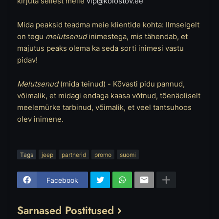
kirjuta sellest meile
vip@kolostov.ee
Mida peaksid teadma meie klientide kohta: Ilmselgelt
on tegu
melutsenud
inimestega, mis tähendab, et
majutus peaks olema ka seda sorti inimesi vastu
pidav!
Melutsenud
(mida teinud) - Kõvasti pidu pannud,
võimalik, et midagi endaga kaasa võtnud, tõenäoliselt
meelemürke tarbinud, võimalik, et veel tantsuhoos
olev inimene.
Tags
jeep
partnerid
promo
suomi
Facebook
Sarnased Postitused