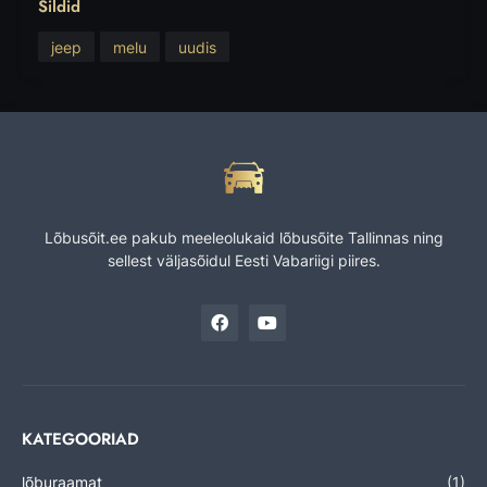
Sildid
jeep
melu
uudis
Lõbusõit.ee pakub meeleolukaid lõbusõite Tallinnas ning
sellest väljasõidul Eesti Vabariigi piires.
KATEGOORIAD
lõburaamat
(1)