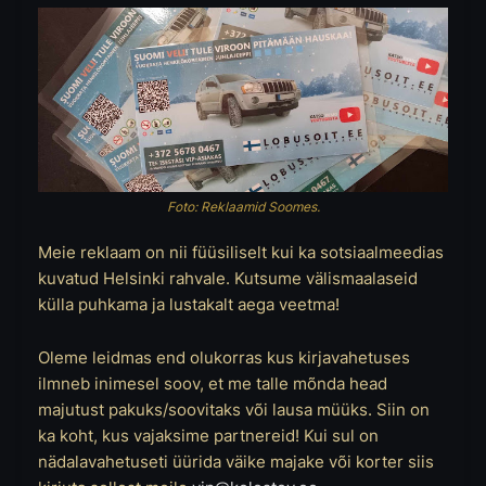
Foto: Reklaamid Soomes.
Meie reklaam on nii füüsiliselt kui ka sotsiaalmeedias
kuvatud Helsinki rahvale. Kutsume välismaalaseid
külla puhkama ja lustakalt aega veetma!
Oleme leidmas end olukorras kus kirjavahetuses
ilmneb inimesel soov, et me talle mõnda head
majutust pakuks/soovitaks või lausa müüks. Siin on
ka koht, kus vajaksime partnereid! Kui sul on
nädalavahetuseti üürida väike majake või korter siis